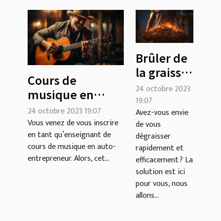
Brûler de
la graisse
Cours de
du corps :
24 octobre 2023
musique en
que faire ?
19:07
Auto-
24 octobre 2023 19:07
Avez-vous envie
Entrepreneur :
Vous venez de vous inscrire
de vous
en tant qu’enseignant de
quel est le
dégraisser
cours de musique en auto-
rapidement et
contenu de
entrepreneur. Alors, cet...
efficacement ? La
l’enseignement ?
solution est ici
pour vous, nous
allons...