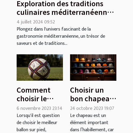
Exploration des traditions
culinaires méditerranéennes
dans une brasserie moderne
4 juillet 2024 09:52
Plongez dans l'univers fascinant de la
gastronomie méditerranéenne, un trésor de
saveurs et de traditions...
Comment
Choisir un
choisir le
bon chapeau
meilleur
: comment
6 novembre 2023 23:14
24 octobre 2023 19:07
ballon sur
faire ?
Lorsqu'il est question
Le chapeau est un
de choisir le meilleur
élément important
pied : Guide
ballon sur pied,
dans l’habillement, car
d'achat