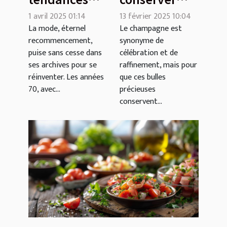
des années
votre
1 avril 2025 01:14
13 février 2025 10:04
70
champagne
La mode, éternel
Le champagne est
recommencement,
synonyme de
influencent
afin de
puise sans cesse dans
célébration et de
la mode
préserver sa
ses archives pour se
raffinement, mais pour
actuelle
qualité et son
réinventer. Les années
que ces bulles
goût
70, avec...
précieuses
conservent...