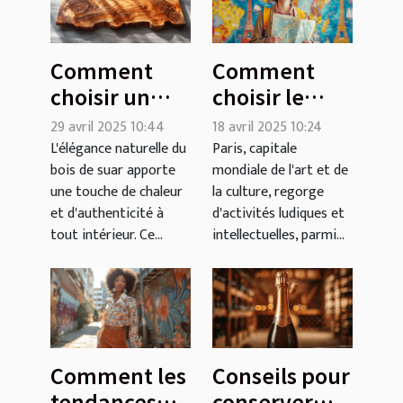
Comment
Comment
choisir un
choisir le
plateau en
meilleur jeu
29 avril 2025 10:44
18 avril 2025 10:24
bois de suar
d'évasion
L'élégance naturelle du
Paris, capitale
bois de suar apporte
mondiale de l'art et de
pour votre
thématique à
une touche de chaleur
la culture, regorge
intérieur
Paris
et d'authenticité à
d'activités ludiques et
tout intérieur. Ce...
intellectuelles, parmi...
Comment les
Conseils pour
tendances
conserver