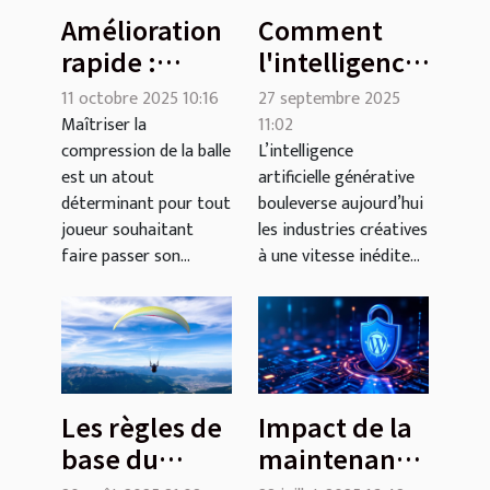
Amélioration
Comment
rapide :
l'intelligence
Compresser
artificielle
11 octobre 2025 10:16
27 septembre 2025
efficacement
générative
Maîtriser la
11:02
compression de la balle
L’intelligence
la balle avec
transforme-t-
est un atout
artificielle générative
des astuces
elle les
déterminant pour tout
bouleverse aujourd’hui
vidéo
industries
joueur souhaitant
les industries créatives
créatives ?
faire passer son...
à une vitesse inédite...
Les règles de
Impact de la
base du
maintenance