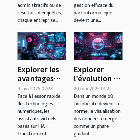
Médiphone
votre
administratifs ou de
gestion efficace du
Téléservices !
entreprise
résultats d’enquêtes,
parc informatique
chaque entreprise...
devient une...
Explorer les
Explorer
avantages
l'évolution de
des
la
9 juin 2025 02:28
20 mai 2025 01:22
assistants
visualisation
Face à l’essor rapide
Dans un monde où
des technologies
l'infobésité devient la
virtuels
des données
numériques, les
norme, la visualisation
basés sur l'IA
de 2020 à
assistants virtuels
des données émerge
2025
basés sur l’IA
comme un phare
transforment...
guidant...