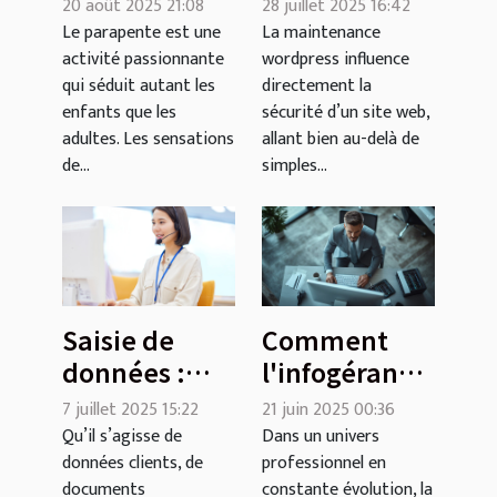
parapente
WordPress
20 août 2025 21:08
28 juillet 2025 16:42
pour petits et
sur la
Le parapente est une
La maintenance
activité passionnante
wordpress influence
grands
sécurité de
qui séduit autant les
directement la
votre site
enfants que les
sécurité d’un site web,
adultes. Les sensations
allant bien au-delà de
de...
simples...
Saisie de
Comment
données :
l'infogérance
laissez faire
de parc
7 juillet 2025 15:22
21 juin 2025 00:36
les experts
informatique
Qu’il s’agisse de
Dans un univers
données clients, de
professionnel en
de
optimise
documents
constante évolution, la