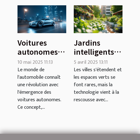
Voitures
Jardins
autonomes
intelligents
où en
Des
10 mai 2025 11:13
5 avril 2025 13:11
sommes-
technologies
Le monde de
Les villes s'étendent et
l'automobile connaît
les espaces verts se
nous et quel
pour une
une révolution avec
font rares, mais la
est l'avenir
agriculture
l'émergence des
technologie vient à la
de l'auto-
urbaine
voitures autonomes.
rescousse avec...
conduite
efficace
Ce concept,...