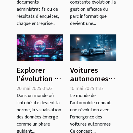
documents
constante évolution, la
Médiphone
votre
administratifs ou de
gestion efficace du
Téléservices !
entreprise
résultats d’enquêtes,
parc informatique
chaque entreprise...
devient une...
Explorer
Voitures
l'évolution de
autonomes
la
où en
20 mai 2025 01:22
10 mai 2025 11:13
visualisation
sommes-
Dans un monde où
Le monde de
l'infobésité devient la
l'automobile connaît
des données
nous et quel
norme, la visualisation
une révolution avec
de 2020 à
est l'avenir
des données émerge
l'émergence des
2025
de l'auto-
comme un phare
voitures autonomes.
conduite
guidant...
Ce concept,...