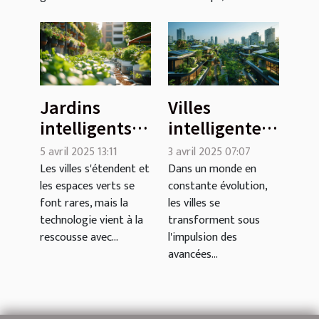
Jardins
Villes
intelligents
intelligentes
Des
et durable
5 avril 2025 13:11
3 avril 2025 07:07
technologies
comment la
Les villes s'étendent et
Dans un monde en
les espaces verts se
constante évolution,
pour une
technologie
font rares, mais la
les villes se
agriculture
façonne les
technologie vient à la
transforment sous
urbaine
métropoles
rescousse avec...
l'impulsion des
efficace
de demain
avancées...