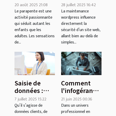
parapente
WordPress
20 août 2025 21:08
28 juillet 2025 16:42
pour petits et
sur la
Le parapente est une
La maintenance
activité passionnante
wordpress influence
grands
sécurité de
qui séduit autant les
directement la
votre site
enfants que les
sécurité d’un site web,
adultes. Les sensations
allant bien au-delà de
de...
simples...
Saisie de
Comment
données :
l'infogérance
laissez faire
de parc
7 juillet 2025 15:22
21 juin 2025 00:36
les experts
informatique
Qu’il s’agisse de
Dans un univers
données clients, de
professionnel en
de
optimise