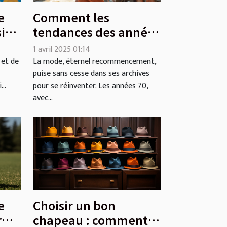
e
Comment les
sion
tendances des années
s
70 influencent la
1 avril 2025 01:14
mode actuelle
 et de
La mode, éternel recommencement,
puise sans cesse dans ses archives
..
pour se réinventer. Les années 70,
avec...
e
Choisir un bon
r
chapeau : comment