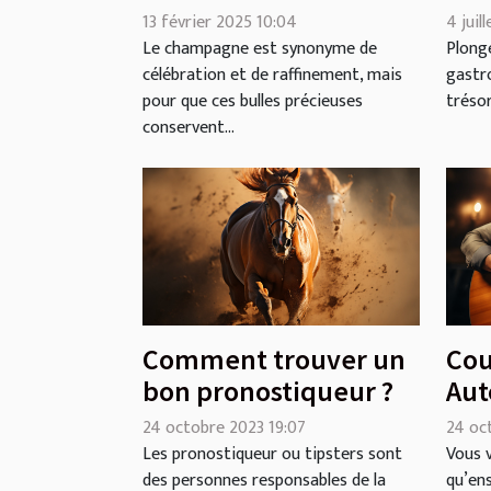
champagne afin de
méd
13 février 2025 10:04
4 juil
préserver sa qualité
dan
Le champagne est synonyme de
Plonge
célébration et de raffinement, mais
gastr
et son goût
mo
pour que ces bulles précieuses
trésor
conservent...
Comment trouver un
Cou
bon pronostiqueur ?
Aut
que
24 octobre 2023 19:07
24 oc
l’e
Les pronostiqueur ou tipsters sont
Vous v
des personnes responsables de la
qu’en