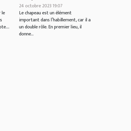
at
faire ?
24 octobre 2023 19:07
 le
Le chapeau est un élément
rs
important dans l’habillement, car il a
e....
un double rôle. En premier lieu, il
donne...