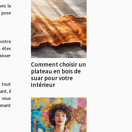
vez la
e pose
 votre
s êtes
aisser
Comment choisir un
plateau en bois de
suar pour votre
intérieur
t tout
nt, il
e vous
tenant