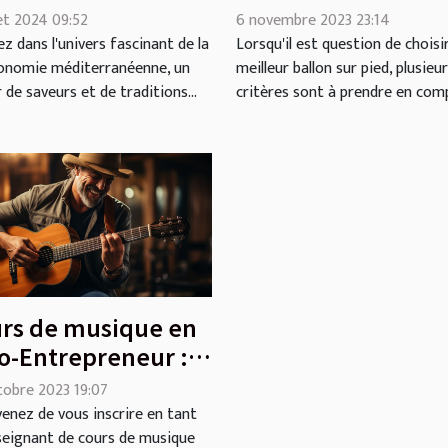
pied : Guide d'ach
iterranéennes
6 novembre 2023 23:14
let 2024 09:52
s une brasserie
Lorsqu'il est question de choisir
z dans l'univers fascinant de la
meilleur ballon sur pied, plusieu
onomie méditerranéenne, un
derne
critères sont à prendre en compt
 de saveurs et de traditions...
rs de musique en
o-Entrepreneur :
l est le contenu de
tobre 2023 19:07
nseignement ?
enez de vous inscrire en tant
seignant de cours de musique