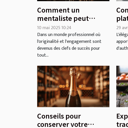
Comment un
Com
mentaliste peut
pla
transformer vos
sua
10 mai 2025 10:24
29 avr
événements
int
Dans un monde professionnel où
L'élég
l'originalité et l'engagement sont
appor
professionnels
devenus des clefs de succès pour
d'auth
tout...
Conseils pour
Exp
conserver votre
tra