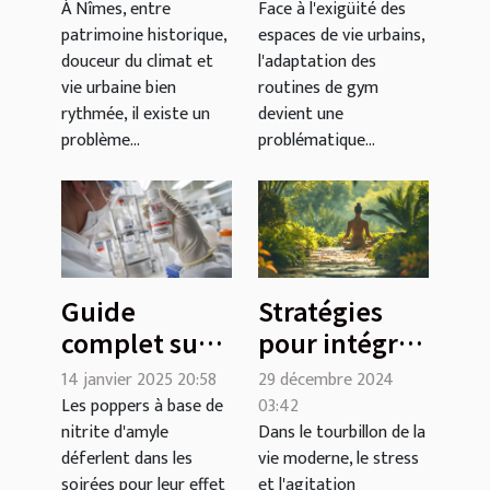
à Nîmes : un
gym pour les
À Nîmes, entre
Face à l'exigüité des
patrimoine historique,
espaces de vie urbains,
choix
petits
douceur du climat et
l'adaptation des
judicieux
espaces
vie urbaine bien
routines de gym
rythmée, il existe un
devient une
problème...
problématique...
Guide
Stratégies
complet sur
pour intégrer
l'usage
le yoga au
14 janvier 2025 20:58
29 décembre 2024
sécurisé des
quotidien et
Les poppers à base de
03:42
nitrite d'amyle
Dans le tourbillon de la
poppers à
améliorer le
déferlent dans les
vie moderne, le stress
base de
bien-être
soirées pour leur effet
et l'agitation