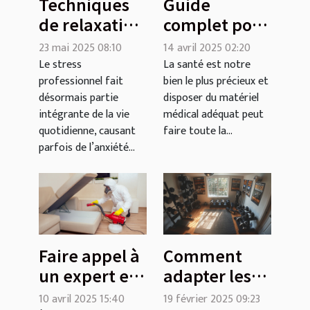
Techniques
Guide
de relaxation
complet pour
rapide pour
choisir le
23 mai 2025 08:10
14 avril 2025 02:20
gérer
matériel
Le stress
La santé est notre
professionnel fait
bien le plus précieux et
l'anxiété au
médical
désormais partie
disposer du matériel
travail
adapté à vos
intégrante de la vie
médical adéquat peut
besoins
quotidienne, causant
faire toute la...
parfois de l’anxiété...
Faire appel à
Comment
un expert en
adapter les
dératisation
routines de
10 avril 2025 15:40
19 février 2025 09:23