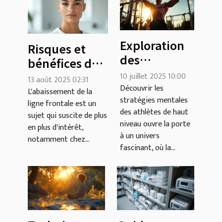
Exploration
Risques et
des
bénéfices de
stratégies
l'abaissement
10 juillet 2025 10:00
13 août 2025 02:31
mentales
Découvrir les
de ligne
L'abaissement de la
stratégies mentales
des athlètes
ligne frontale est un
frontale sans
des athlètes de haut
de haut
sujet qui suscite de plus
chirurgie
niveau ouvre la porte
en plus d'intérêt,
niveau
invasive
à un univers
notamment chez...
fascinant, où la...