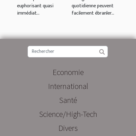
nitrite
euphorisant quasi
quotidienne peuvent
d'amyle
immédiat...
facilement ébranler...
Economie
International
Santé
Science/High-Tech
Divers