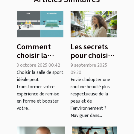
Comment
Les secrets
choisir la
pour choisir
meilleure
ses
3 octobre 2025 00:42
9 septembre 2025
salle de sport
cosmétiques
Choisir la salle de sport
09:30
idéale peut
Envie d'adopter une
pour vos
bio sans se
transformer votre
routine beauté plus
besoins ?
tromper ?
expérience de remise
respectueuse de la
en forme et booster
peau et de
votre...
l’environnement ?
Naviguer dans...