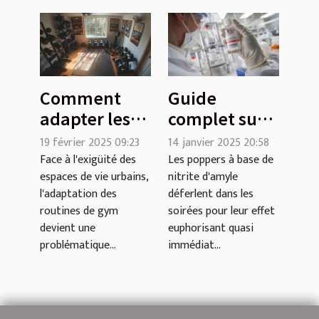
Comment
Guide
adapter les
complet sur
routines de
l'usage
19 février 2025 09:23
14 janvier 2025 20:58
gym pour les
sécurisé des
Face à l'exigüité des
Les poppers à base de
espaces de vie urbains,
nitrite d'amyle
petits
poppers à
l'adaptation des
déferlent dans les
espaces
base de
routines de gym
soirées pour leur effet
nitrite
devient une
euphorisant quasi
d'amyle
problématique...
immédiat...