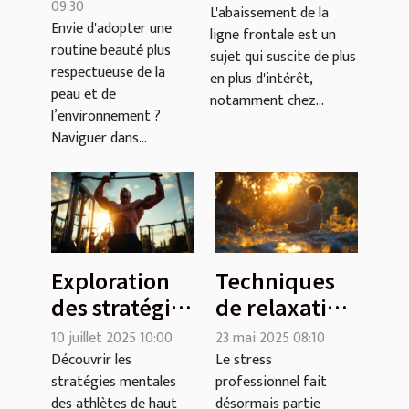
cosmétiques
09:30
de ligne
L'abaissement de la
Envie d'adopter une
bio sans se
ligne frontale est un
frontale sans
routine beauté plus
tromper ?
sujet qui suscite de plus
chirurgie
respectueuse de la
en plus d'intérêt,
invasive
peau et de
notamment chez...
l’environnement ?
Naviguer dans...
Exploration
Techniques
des stratégies
de relaxation
mentales des
rapide pour
10 juillet 2025 10:00
23 mai 2025 08:10
athlètes de
gérer
Découvrir les
Le stress
stratégies mentales
professionnel fait
haut niveau
l'anxiété au
des athlètes de haut
désormais partie