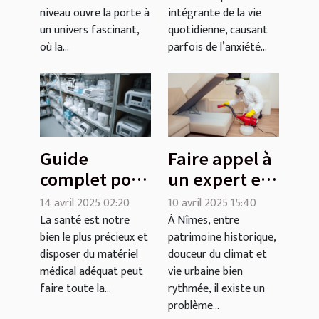
travail
niveau ouvre la porte à
intégrante de la vie
un univers fascinant,
quotidienne, causant
où la...
parfois de l’anxiété...
Guide
Faire appel à
complet pour
un expert en
choisir le
dératisation
14 avril 2025 02:20
10 avril 2025 15:40
matériel
à Nîmes : un
La santé est notre
À Nîmes, entre
bien le plus précieux et
patrimoine historique,
médical
choix
disposer du matériel
douceur du climat et
adapté à vos
judicieux
médical adéquat peut
vie urbaine bien
besoins
faire toute la...
rythmée, il existe un
problème...