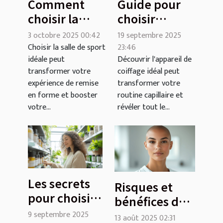
Comment
Guide pour
choisir la
choisir
meilleure
l'appareil de
3 octobre 2025 00:42
19 septembre 2025
salle de sport
coiffage
Choisir la salle de sport
23:46
idéale peut
Découvrir l'appareil de
pour vos
adapté à
transformer votre
coiffage idéal peut
besoins ?
votre type de
expérience de remise
transformer votre
cheveux
en forme et booster
routine capillaire et
votre...
révéler tout le...
Les secrets
Risques et
pour choisir
bénéfices de
ses
l'abaissement
9 septembre 2025
13 août 2025 02:31