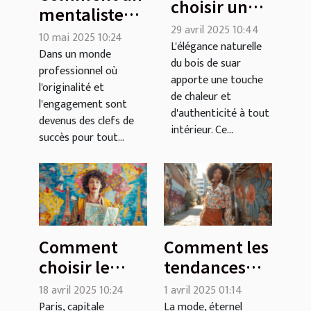
choisir un
mentaliste
plateau en
29 avril 2025 10:44
peut
10 mai 2025 10:24
bois de suar
L'élégance naturelle
transformer
Dans un monde
du bois de suar
pour votre
professionnel où
vos
apporte une touche
intérieur
l'originalité et
événements
de chaleur et
l'engagement sont
professionnels
d'authenticité à tout
devenus des clefs de
intérieur. Ce...
succès pour tout...
Comment
Comment les
choisir le
tendances
meilleur jeu
des années
18 avril 2025 10:24
1 avril 2025 01:14
d'évasion
70
Paris, capitale
La mode, éternel