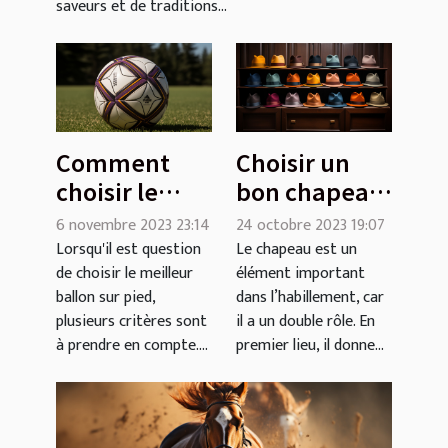
saveurs et de traditions...
Comment
Choisir un
choisir le
bon chapeau
meilleur
: comment
6 novembre 2023 23:14
24 octobre 2023 19:07
ballon sur
faire ?
Lorsqu'il est question
Le chapeau est un
de choisir le meilleur
élément important
pied : Guide
ballon sur pied,
dans l’habillement, car
d'achat
plusieurs critères sont
il a un double rôle. En
à prendre en compte....
premier lieu, il donne...