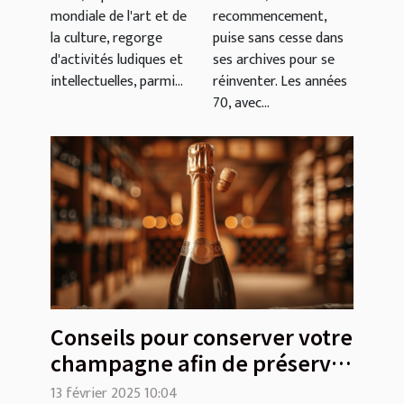
mondiale de l'art et de
recommencement,
thématique à
influencent
la culture, regorge
puise sans cesse dans
Paris
la mode
d'activités ludiques et
ses archives pour se
actuelle
intellectuelles, parmi...
réinventer. Les années
70, avec...
Conseils pour conserver votre
champagne afin de préserver
sa qualité et son goût
13 février 2025 10:04