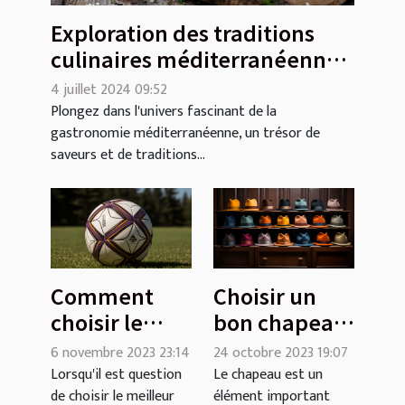
Exploration des traditions
culinaires méditerranéennes
dans une brasserie moderne
4 juillet 2024 09:52
Plongez dans l'univers fascinant de la
gastronomie méditerranéenne, un trésor de
saveurs et de traditions...
Comment
Choisir un
choisir le
bon chapeau
meilleur
: comment
6 novembre 2023 23:14
24 octobre 2023 19:07
ballon sur
faire ?
Lorsqu'il est question
Le chapeau est un
de choisir le meilleur
élément important
pied : Guide