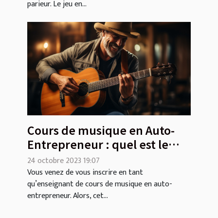
parieur. Le jeu en...
Cours de musique en Auto-
Entrepreneur : quel est le
contenu de l’enseignement ?
24 octobre 2023 19:07
Vous venez de vous inscrire en tant
qu’enseignant de cours de musique en auto-
entrepreneur. Alors, cet...