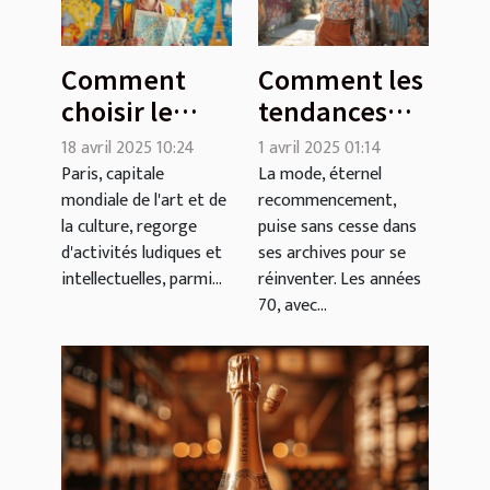
Comment
Comment les
choisir le
tendances
meilleur jeu
des années
18 avril 2025 10:24
1 avril 2025 01:14
d'évasion
70
Paris, capitale
La mode, éternel
mondiale de l'art et de
recommencement,
thématique à
influencent
la culture, regorge
puise sans cesse dans
Paris
la mode
d'activités ludiques et
ses archives pour se
actuelle
intellectuelles, parmi...
réinventer. Les années
70, avec...