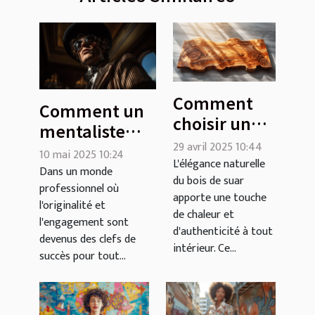
Comment
Comment un
choisir un
mentaliste
plateau en
29 avril 2025 10:44
peut
10 mai 2025 10:24
bois de suar
L'élégance naturelle
transformer
Dans un monde
du bois de suar
pour votre
professionnel où
vos
apporte une touche
intérieur
l'originalité et
événements
de chaleur et
l'engagement sont
professionnels
d'authenticité à tout
devenus des clefs de
intérieur. Ce...
succès pour tout...