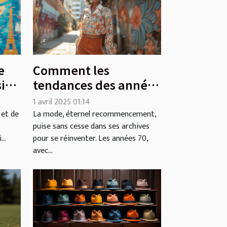
e
Comment les
sion
tendances des années
s
70 influencent la
1 avril 2025 01:14
mode actuelle
 et de
La mode, éternel recommencement,
puise sans cesse dans ses archives
..
pour se réinventer. Les années 70,
avec...