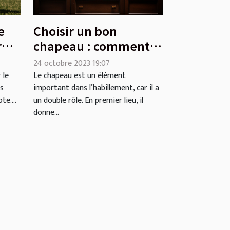
e
Choisir un bon
r
chapeau : comment
at
faire ?
24 octobre 2023 19:07
 le
Le chapeau est un élément
rs
important dans l’habillement, car il a
e....
un double rôle. En premier lieu, il
donne...