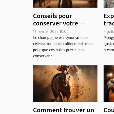
Conseils pour
Exp
conserver votre
tra
champagne afin de
méd
13 février 2025 10:04
4 juil
préserver sa qualité
dan
Le champagne est synonyme de
Plonge
célébration et de raffinement, mais
gastr
et son goût
mo
pour que ces bulles précieuses
trésor
conservent...
Comment trouver un
Cou