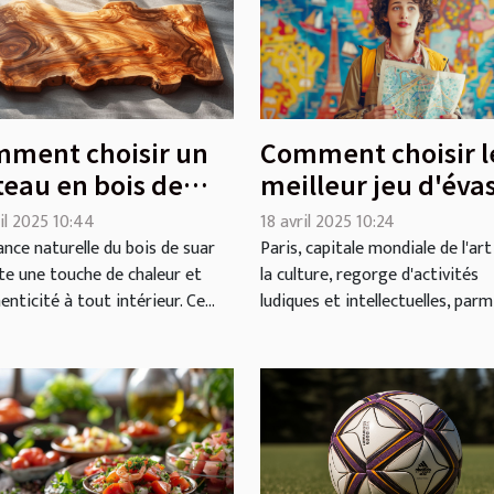
ment choisir un
Comment choisir l
teau en bois de
meilleur jeu d'éva
r pour votre
thématique à Pari
il 2025 10:44
18 avril 2025 10:24
érieur
ance naturelle du bois de suar
Paris, capitale mondiale de l'art
te une touche de chaleur et
la culture, regorge d'activités
enticité à tout intérieur. Ce...
ludiques et intellectuelles, parmi.