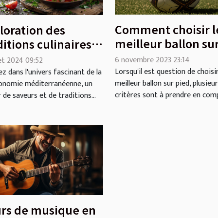
Comment choisir l
loration des
meilleur ballon su
ditions culinaires
pied : Guide d'ach
iterranéennes
6 novembre 2023 23:14
let 2024 09:52
s une brasserie
Lorsqu'il est question de choisir
z dans l'univers fascinant de la
meilleur ballon sur pied, plusieu
onomie méditerranéenne, un
derne
critères sont à prendre en compt
 de saveurs et de traditions...
rs de musique en