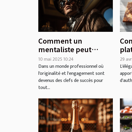
Comment un
Com
mentaliste peut
pla
transformer vos
sua
10 mai 2025 10:24
29 avr
événements
int
Dans un monde professionnel où
L'élég
l'originalité et l'engagement sont
appor
professionnels
devenus des clefs de succès pour
d'auth
tout...