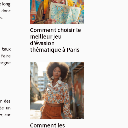
e long
t donc
s.
Comment choisir le
meilleur jeu
d'évasion
thématique à Paris
n taux
 faire
pargne
ir des
ite un
r, car
Comment les