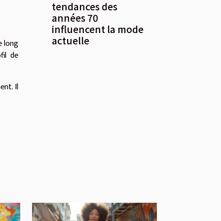
tendances des
années 70
influencent la mode
actuelle
e long
il de
nt. Il